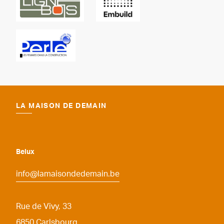
LA MAISON DE DEMAIN
Belux
info@lamaisondedemain.be
Rue de Vivy, 33
6850
Carlsbourg