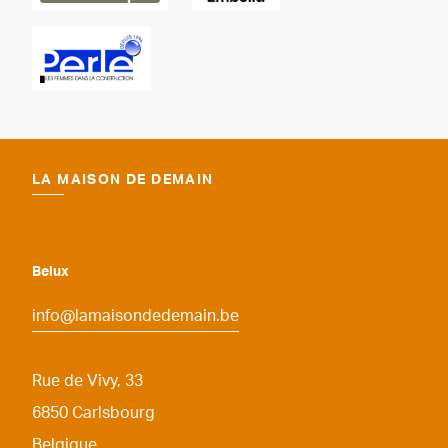
LA MAISON DE DEMAIN
Belux
info@lamaisondedemain.be
Rue de Vivy, 33
6850
Carlsbourg
Belgique