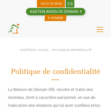
Skip
+32 61 53 39 62
to
KASTERLINDEN DE DEMAIN
content
VOUS ÊTES ICI:
ACCUEIL
POLITIQUE DE CONFIDENTIALITÉ
Politique de confidentialité
La Maison de Demain SRL récolte et traite des
données, dont à caractère personnel, en vue de
l’exécution des missions qui lui sont confiées et/ou