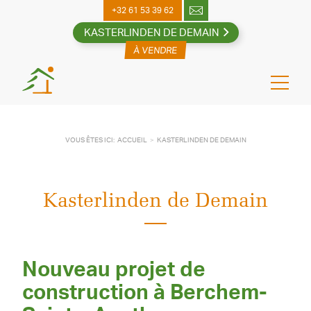
Skip
+32 61 53 39 62
to
KASTERLINDEN DE DEMAIN
content
VOUS ÊTES ICI:
ACCUEIL
KASTERLINDEN DE DEMAIN
Kasterlinden de Demain
Nouveau projet de
construction à Berchem-