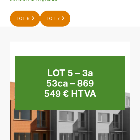
LOT 6
LOT 7
LOT 5 – 3a
53ca – 869
549 € HTVA