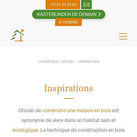
Skip
+32 61 53 39 62
to
KASTERLINDEN DE DEMAIN
content
VOUS ÊTES ICI:
ACCUEIL
INSPIRATIONS
Inspirations
Choisir de
construire une maison en bois
est
synonyme de vivre dans un habitat sain et
écologique
. La technique de construction en bois