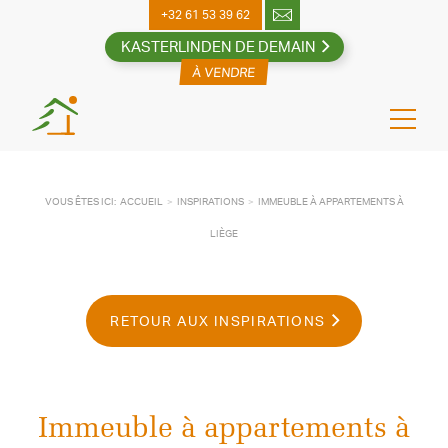
Skip
+32 61 53 39 62
to
KASTERLINDEN DE DEMAIN
content
VOUS ÊTES ICI:
ACCUEIL
INSPIRATIONS
IMMEUBLE À APPARTEMENTS À
LIÈGE
RETOUR AUX INSPIRATIONS
Immeuble à appartements à