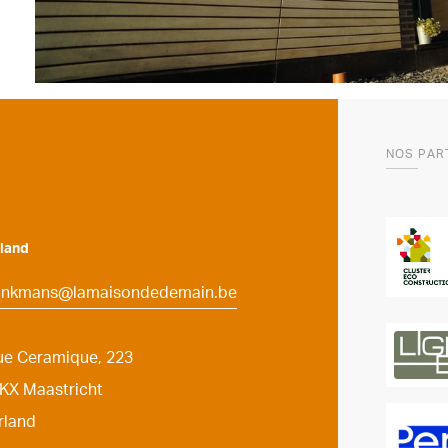
NOS PAR
land
ronkmans@lamaisondedemain.be
ue Ceramique, 223
KX Maastricht
rland