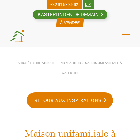
Skip
+32 61 53 39 62
to
KASTERLINDEN DE DEMAIN
content
VOUS ÊTES ICI:
ACCUEIL
INSPIRATIONS
MAISON UNIFAMILIALE À
WATERLOO
RETOUR AUX INSPIRATIONS
Maison unifamiliale à