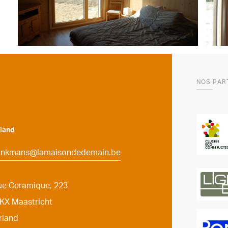
NOS PAR
land
ronkmans@lamaisondedemain.be
ue Ceramique, 223
KX Maastricht
rland