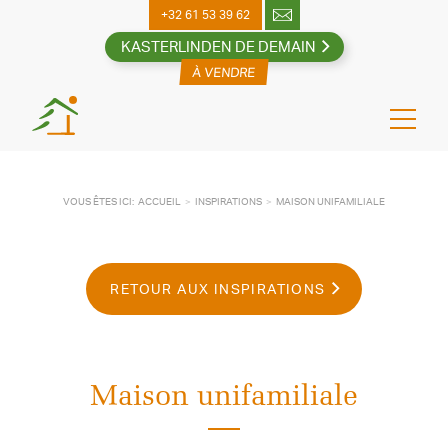
Skip
+32 61 53 39 62
to
KASTERLINDEN DE DEMAIN
content
VOUS ÊTES ICI:
ACCUEIL
INSPIRATIONS
MAISON UNIFAMILIALE
RETOUR AUX INSPIRATIONS
Maison unifamiliale