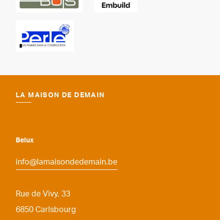
LA MAISON DE DEMAIN
Belux
info@lamaisondedemain.be
Rue de Vivy, 33
6850
Carlsbourg